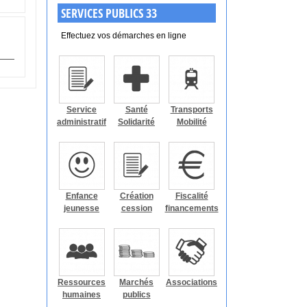
SERVICES PUBLICS 33
Effectuez vos démarches en ligne
Service
Santé
Transports
administratif
Solidarité
Mobilité
Enfance
Création
Fiscalité
jeunesse
cession
financements
Ressources
Marchés
Associations
humaines
publics