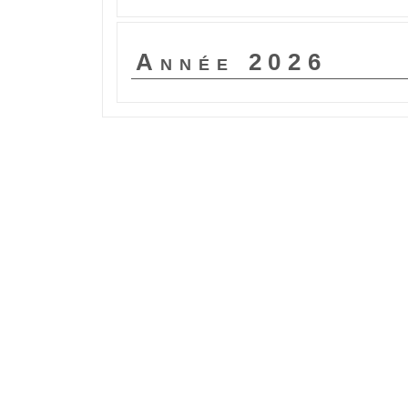
PV DU 26 JUIN 2024
PV
Année 2026
PV
PV
PV